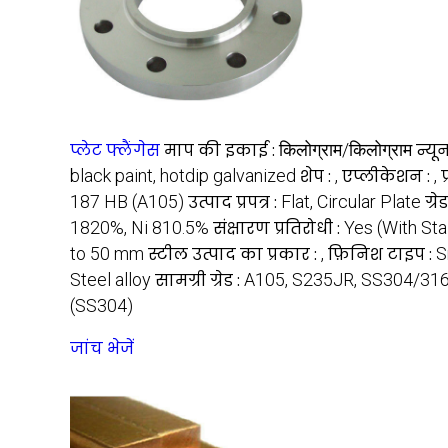
प्लेट फ्लैंगेस
माप की इकाई :
किलोग्राम/किलोग्राम
न्यू
black paint, hotdip galvanized
शेप :
,
एप्लीकेशन :
,
187 HB (A105)
उत्पाद प्रपत्र :
Flat, Circular Plate
ग्रे
1820%, Ni 810.5%
संक्षारण प्रतिरोधी :
Yes (With Sta
to 50 mm
स्टील उत्पाद का प्रकार :
,
फ़िनिश टाइप :
S
Steel alloy
सामग्री ग्रेड :
A105, S235JR, SS304/31
(SS304)
जांच भेजें