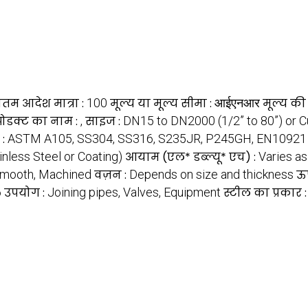
नतम आदेश मात्रा :
100
मूल्य या मूल्य सीमा :
आईएनआर
मूल्य की
प्रोडक्ट का नाम :
,
साइज :
DN15 to DN2000 (1/2” to 80”) or 
ड :
ASTM A105, SS304, SS316, S235JR, P245GH, EN10921
inless Steel or Coating)
आयाम (एल* डब्ल्यू* एच) :
Varies a
mooth, Machined
वज़न :
Depends on size and thickness
ऊष
6
उपयोग :
Joining pipes, Valves, Equipment
स्टील का प्रकार 