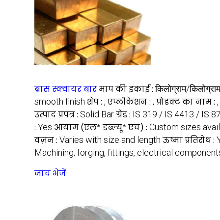
ब्रास स्क्वायर बार
माप की इकाई :
किलोग्राम/किलोग्रा
smooth finish
शेप :
,
एप्लीकेशन :
,
प्रोडक्ट का नाम :
,
उत्पाद प्रपत्र :
Solid Bar
ग्रेड :
IS 319 / IS 4413 / IS 
:
Yes
आयाम (एल* डब्ल्यू* एच) :
Custom sizes avail
वज़न :
Varies with size and length
ऊष्मा प्रतिरोध :
Machining, forging, fittings, electrical component
जांच भेजें